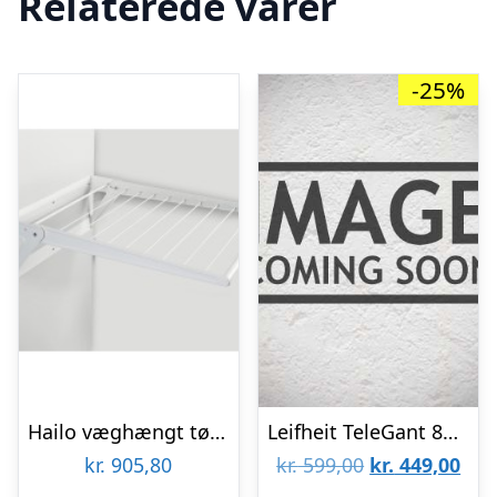
Relaterede varer
-25%
Hailo væghængt tørrestativ
Leifheit TeleGant 81 – Væghængt tørrestativ
Den
De
kr.
905,80
kr.
599,00
kr.
449,00