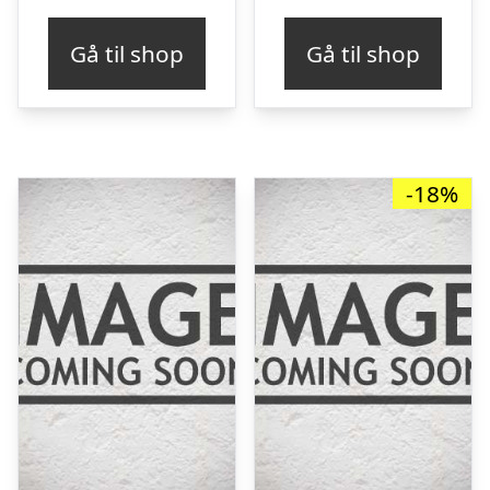
oprindelige
aktu
pris
pris
Gå til shop
Gå til shop
var:
er:
kr. 599,00.
kr. 
-18%