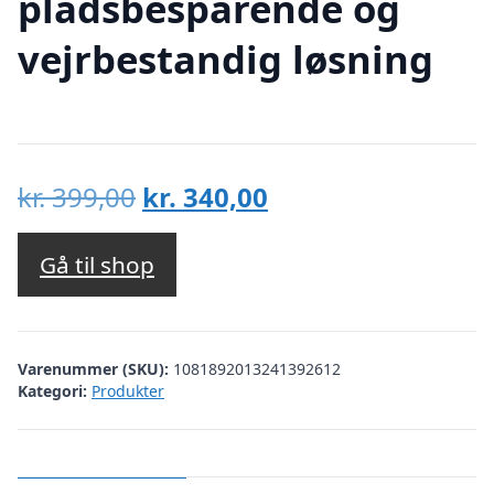
pladsbesparende og
vejrbestandig løsning
Den
Den
kr.
399,00
kr.
340,00
oprindelige
aktuelle
pris
pris
Gå til shop
var:
er:
kr. 399,00.
kr. 340,00.
Varenummer (SKU):
1081892013241392612
Kategori:
Produkter